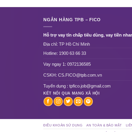
NGÂN HÀNG TPB – FICO
Hỗ trợ vay tín chấp tiêu dùng, vay tiền nha
Địa chỉ: TP Hồ Chí Minh
Hotline:
1900 63 66 33
Vay ngay 1:
0972136585
CSKH:
CS.FICO@tpb.com.vn
Tuyển dụng :
tpfico.job@gmail.com
KẾT NỐI QUA MẠNG XÃ HỘI
ĐIỀU KHOẢN SỬ DỤNG
AN TOÀN & BẢO MẬT
LIÊ