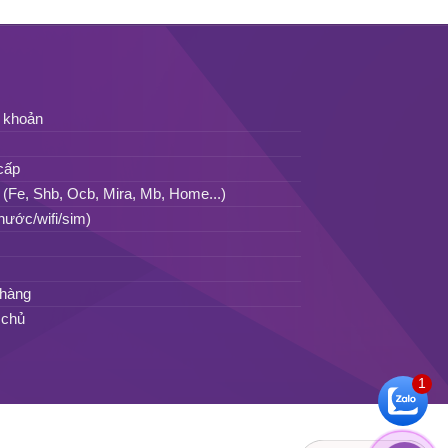
n khoản
cấp
 (Fe, Shb, Ocb, Mira, Mb, Home...)
nước/wifi/sim)
 hàng
 chủ
1