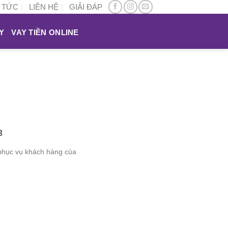
N TỨC
LIÊN HỆ
GIẢI ĐÁP
Y
VAY TIỀN ONLINE
3
 phục vụ khách hàng của