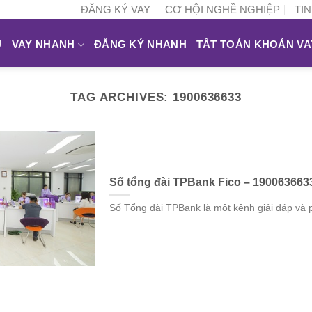
ĐĂNG KÝ VAY
CƠ HỘI NGHỀ NGHIỆP
TI
Ủ
VAY NHANH
ĐĂNG KÝ NHANH
TẤT TOÁN KHOẢN VA
TAG ARCHIVES:
1900636633
Số tổng đài TPBank Fico – 190063663
Số Tổng đài TPBank là một kênh giải đáp và