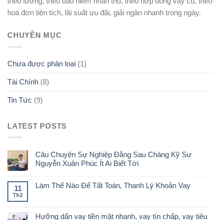
theo lương, theo bảo hiểm nhân thọ, theo hợp đồng vay cũ, theo
hoá đơn tiện tích, lãi suất ưu đãi, giải ngân nhanh trong ngày.
CHUYÊN MỤC
Chưa được phân loại
(1)
Tài Chính
(8)
Tin Tức
(9)
LATEST POSTS
Câu Chuyện Sự Nghiệp Đằng Sau Chàng Kỹ Sư
Nguyễn Xuân Phúc Ít Ai Biết Tới
Làm Thế Nào Để Tất Toán, Thanh Lý Khoản Vay
11
Th2
Hưỡng dấn vay tiền mặt nhanh, vay tín chấp, vay tiêu