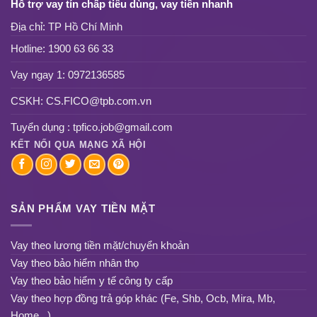
Hỗ trợ vay tín chấp tiêu dùng, vay tiền nhanh
Địa chỉ: TP Hồ Chí Minh
Hotline:
1900 63 66 33
Vay ngay 1:
0972136585
CSKH:
CS.FICO@tpb.com.vn
Tuyển dụng :
tpfico.job@gmail.com
KẾT NỐI QUA MẠNG XÃ HỘI
SẢN PHẨM VAY TIỀN MẶT
Vay theo lương tiền mặt/chuyển khoản
Vay theo bảo hiểm nhân thọ
Vay theo bảo hiểm y tế công ty cấp
Vay theo hợp đồng trả góp khác (Fe, Shb, Ocb, Mira, Mb,
Home...)