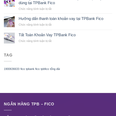
dùng tại TPBank Fico
ở
Chức năng bình luận bị tắt
Hưỡng
dấn
Hưỡng dấn thanh toàn khoản vay tại TPBank Fico
vay
ở
Chức năng bình luận bị tắt
tiền
Hưỡng
mặt
dấn
nhanh,
Tất Toán Khoản Vay TPBank Fico
thanh
vay
ở
Chức năng bình luận bị tắt
toàn
tín
Tất
khoản
chấp,
Toán
vay
vay
Khoản
tại
tiêu
TAG
Vay
TPBank
dùng
TPBank
Fico
tại
Fico
TPBank
1900636633
fico
tpbank fico
tpbfico
tổng đài
Fico
NGÂN HÀNG TPB – FICO