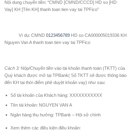
Nội dung chuyển tiền: “CMND [CMND/CCCD] HD so [HD
Vay] KH [Tên KH] thanh toan tien vay tai TPFico”
Ví dụ: CMND
0123456789
HD so CA000005019336 KH
Nguyen Van A thanh toan tien vay tai TPFico
Cách 3:
Nộp/Chuyển tiền vào tài khoản thanh toán (TKTT) của
Quý khách được mở tại TPBank( Số TKTT sẽ được thông báo
đến KH tại thời điểm phê duyệt khoản vay) như sau:
Số tài khoản của Khách hàng: XXXXXXXXXXX
Tên tài khoản: NGUYEN VAN A
Ngân hàng thụ hưởng: TPBank – Hội sở chính
Xem thêm các điều kiện điều khoản: