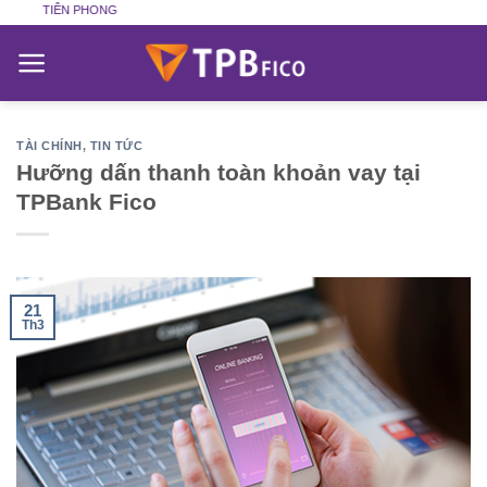
Skip
ÀNG TIÊN PHONG
to
content
TÀI CHÍNH
,
TIN TỨC
Hưỡng dấn thanh toàn khoản vay tại
TPBank Fico
21
Th3